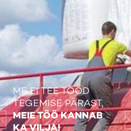
ME EI TEE TÖÖD
TEGEMISE PÄRAST,
MEIE TÖÖ KANNAB
KA VILJA!