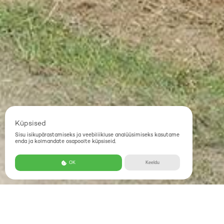
Küpsised
Sisu isikupärastamiseks ja veebiliikluse analüüsimiseks kasutame
enda ja kolmandate osapoolte küpsiseid.
OK
Keeldu
OÜ Voore Farm