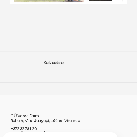
Kõik uudised
OÜ Voore Farm
Rahu 4, Viru-Jaagupi, Lääne-Virumaa
+372 32 781 20
voorefarm@voorefarm.ee